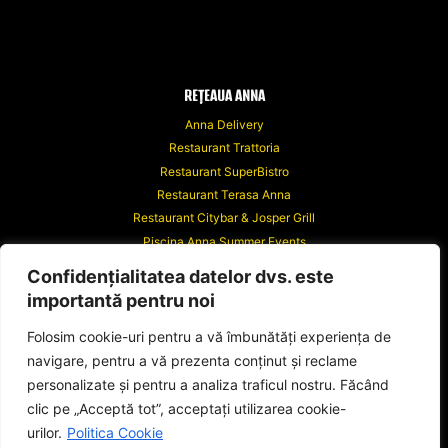
REȚEAUA ANNA
Anna Delivery
Restaurant Trattoria
Restaurant SuperBistro
Restaurant Terasa Anna
Restaurant Citybar & Josper Grill
Piscina Anna Summer Events
Anna Events
Confidențialitatea datelor dvs. este
Riviera Events
importantă pentru noi
Hotel Anna
Hotel Anna Junior
Folosim cookie-uri pentru a vă îmbunătăți experiența de
navigare, pentru a vă prezenta conținut și reclame
personalizate și pentru a analiza traficul nostru. Făcând
clic pe „Acceptă tot”, acceptați utilizarea cookie-
urilor.
Politica Cookie