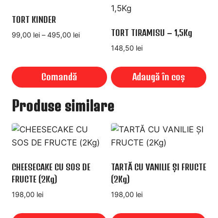
produs
în
are
TORT KINDER
pagina
mai
TORT TIRAMISU – 1,5Kg
produsului.
Interval
99,00
lei
–
495,00
lei
multe
de
148,50
lei
variații.
prețuri:
99,00 lei
Opțiunile
Comandă
Adaugă în coș
până
pot
la
Acest
fi
Produse similare
495,00 lei
produs
alese
are
în
mai
pagina
multe
produsului.
variații.
CHEESECAKE CU SOS DE
TARTĂ CU VANILIE ȘI FRUCTE
Opțiunile
FRUCTE (2Kg)
(2Kg)
pot
198,00
lei
198,00
lei
fi
alese