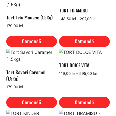
în
TORT TIRAMISU
pagina
Tort Trio Mousse (1,5Kg)
produsului.
Interval
148,50
lei
–
297,00
lei
de
179,00
lei
prețuri:
148,50 lei
Comandă
Comandă
până
la
Acest
297,00 lei
produs
are
TORT DOLCE VITA
mai
Tort Savori Caramel
Interval
119,00
lei
–
595,00
lei
multe
(1,5Kg)
de
variații.
prețuri:
179,00
lei
119,00 lei
Opțiunile
până
pot
Comandă
Comandă
la
fi
595,00 lei
Acest
alese