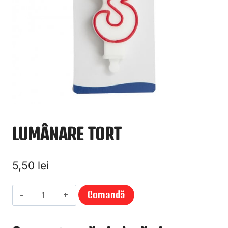
LUMÂNARE TORT
5,50
lei
Cantitate
Comandă
LUMÂNARE
TORT