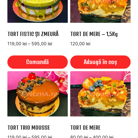
mai
multe
variații.
Opțiunile
TORT FISTIC ȘI ZMEURĂ
TORT DE MERE – 1,5Kg
pot
Interval
119,00
lei
–
595,00
lei
120,00
lei
fi
de
alese
prețuri:
Comandă
Adaugă în coș
în
119,00 lei
pagina
până
Acest
produsului.
la
produs
595,00 lei
are
mai
multe
variații.
Opțiunile
TORT TRIO MOUSSE
TORT DE MERE
pot
Interval
Interval
119,00
lei
–
595,00
lei
80,00
lei
–
400,00
lei