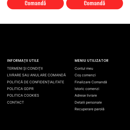
Comandă
Comandă
în
pagina
produsului.
INFORMAȚII UTILE
MENIU UTILIZATOR
TERMENI ȘI CONDIȚII
Contul meu
LIVRARE SAU ANULARE COMANDĂ
Coș comenzi
POLITICĂ DE CONFIDENȚIALITATE
Finalizare Comandă
POLITICA GDPR
Istoric comenzi
POLITICA COOKIES
Adrese livrare
CONTACT
Detalii personale
Recuperare parolă