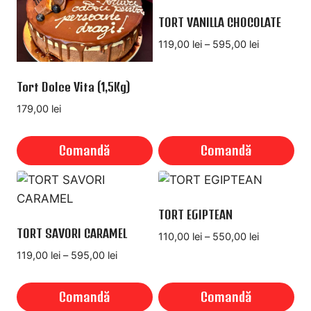
are
mai
TORT VANILLA CHOCOLATE
multe
Interval
119,00
lei
–
595,00
lei
variații.
de
Opțiunile
prețuri:
Tort Dolce Vita (1,5Kg)
119,00 lei
pot
până
179,00
lei
fi
la
alese
595,00 lei
Comandă
Comandă
în
pagina
Acest
produsului.
produs
are
TORT EGIPTEAN
mai
TORT SAVORI CARAMEL
Interval
110,00
lei
–
550,00
lei
multe
de
Interval
119,00
lei
–
595,00
lei
variații.
prețuri:
de
110,00 lei
Opțiunile
prețuri:
Comandă
Comandă
până
119,00 lei
pot