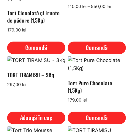
mai
în
în
Interval
110,00
lei
–
550,00
lei
multe
Tort Ciocolată și Fructe
pagina
pagina
de
variații.
de pădure (1,5Kg)
prețuri:
produsului.
produsului.
110,00 lei
Opțiunile
179,00
lei
până
pot
la
fi
Comandă
Comandă
550,00 lei
alese
Acest
în
produs
pagina
are
TORT TIRAMISU – 3Kg
produsului.
mai
Tort Pure Chocolate
297,00
lei
multe
(1,5Kg)
variații.
179,00
lei
Opțiunile
pot
Adaugă în coș
Comandă
fi
alese