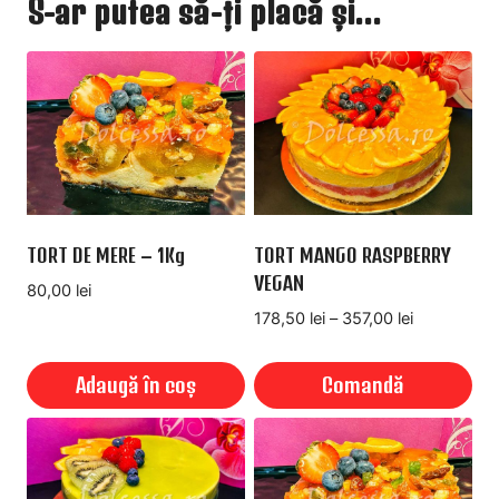
S-ar putea să-ți placă și…
TORT DE MERE – 1Kg
TORT MANGO RASPBERRY
VEGAN
80,00
lei
Interval
178,50
lei
–
357,00
lei
de
prețuri:
Adaugă în coș
Comandă
178,50 lei
până
Acest
la
produs
357,00 lei
are