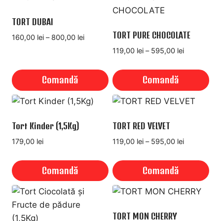
la
produs
fi
fi
550,00 lei
are
TORT DUBAI
alese
alese
mai
TORT PURE CHOCOLATE
în
în
Interval
160,00
lei
–
800,00
lei
multe
pagina
pagina
de
Interval
119,00
lei
–
595,00
lei
variații.
prețuri:
produsului.
produsului.
de
160,00 lei
Opțiunile
prețuri:
Comandă
Comandă
până
119,00 lei
pot
la
până
Acest
Acest
fi
800,00 lei
la
produs
produs
alese
595,00 lei
are
are
Tort Kinder (1,5Kg)
TORT RED VELVET
în
mai
mai
pagina
Interval
179,00
lei
119,00
lei
–
595,00
lei
multe
multe
produsului.
de
variații.
variații.
prețuri:
Comandă
Comandă
119,00 lei
Opțiunile
Opțiunile
până
Acest
pot
pot
la
produs
fi
fi
595,00 lei
are
TORT MON CHERRY
alese
alese