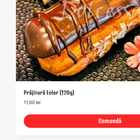
Prăjitură Ecler (120g)
11,00
lei
Comandă