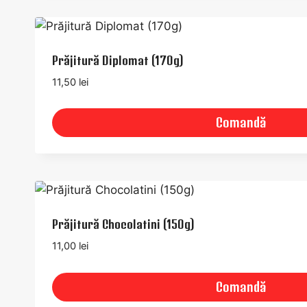
Prăjitură Diplomat (170g)
11,50
lei
Comandă
Prăjitură Chocolatini (150g)
11,00
lei
Comandă