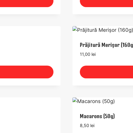
Prăjitură Merișor (160g
11,00
lei
Macarons (50g)
8,50
lei