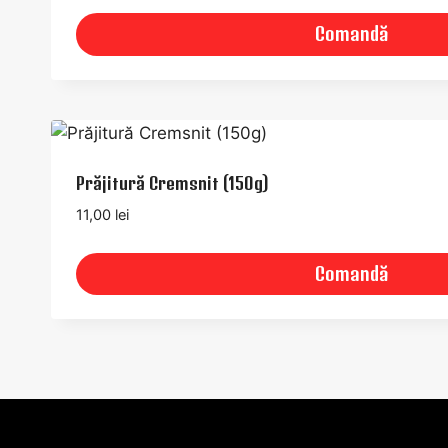
Comandă
Prăjitură Cremsnit (150g)
11,00
lei
Comandă