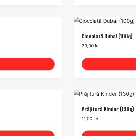
Ciocolată Dubai (100g)
29,00
lei
Prăjitură Kinder (130g)
11,00
lei