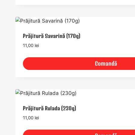
Prăjitură Savarină (170g)
11,00
lei
Comandă
Prăjitură Rulada (230g)
11,00
lei