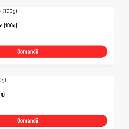
e (100g)
Comandă
g)
Comandă