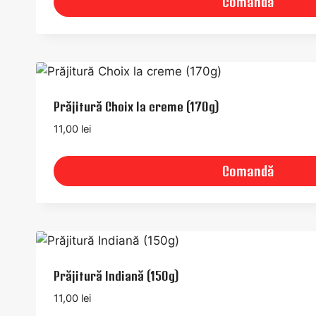
Comandă
Prăjitură Choix la creme (170g)
11,00
lei
Comandă
Prăjitură Indiană (150g)
11,00
lei