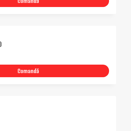
Comandă
)
Comandă