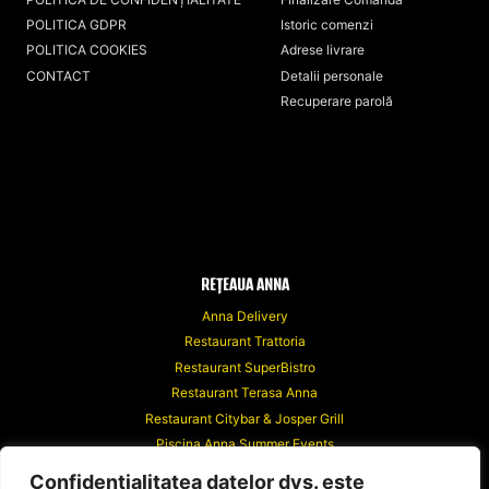
alese
alese
POLITICA GDPR
Istoric comenzi
în
în
POLITICA COOKIES
Adrese livrare
pagina
pagina
CONTACT
Detalii personale
produsului.
produsului.
Recuperare parolă
REȚEAUA ANNA
Anna Delivery
Restaurant Trattoria
Restaurant SuperBistro
Restaurant Terasa Anna
Restaurant Citybar & Josper Grill
Piscina Anna Summer Events
Anna Events
Confidențialitatea datelor dvs. este