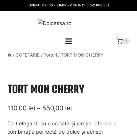
Skip
LIVRĂRI: 09h00 - 21h00 - COMENZI: 0752 888 881
to
content
0
/
COFETĂRIE
/
Torturi
/
TORT MON CHERRY
TORT MON CHERRY
Interval
110,00
lei
–
550,00
lei
de
Tort elegant, cu ciocolată și cireșe, oferind o
prețuri:
combinație perfectă de dulce și acrișor