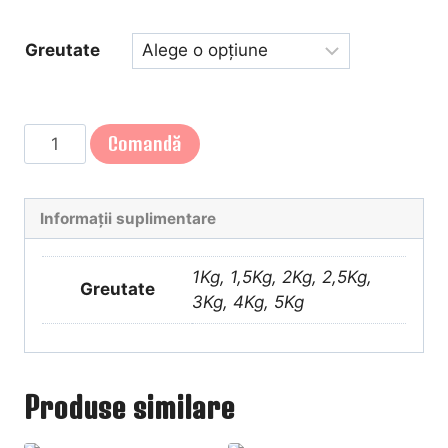
110,00 lei
până
Greutate
la
550,00 lei
Cantitate
Comandă
TORT
MON
CHERRY
Informații suplimentare
1Kg, 1,5Kg, 2Kg, 2,5Kg,
Greutate
3Kg, 4Kg, 5Kg
Produse similare