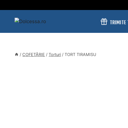
Skip
to
content
TRIMITE
/
COFETĂRIE
/
Torturi
/
TORT TIRAMISU