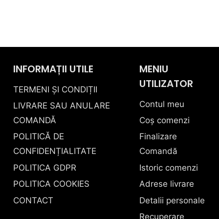
până
Acest
la
produs
495,00 le
are
mai
multe
INFORMAȚII UTILE
MENIU
variații.
UTILIZATOR
Opțiunile
TERMENI ȘI CONDIȚII
pot
Contul meu
LIVRARE SAU ANULARE
fi
COMANDĂ
Coș comenzi
alese
POLITICĂ DE
Finalizare
în
pagina
CONFIDENȚIALITATE
Comandă
produsului.
POLITICA GDPR
Istoric comenzi
POLITICA COOKIES
Adrese livrare
CONTACT
Detalii personale
Recuperare