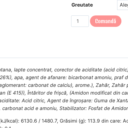
Greutate
Cantitate
Comandă
TORT
TIRAMISU
, lapte concentrat, corector de aciditate (acid citric
l (26%), apa, agent de afanare: bicarbonat amoniu, praf 
glomerant: carbonat de calciu), arome.), Zahăr, Zahăr pu
tan (E 415)), Întăritor de frișcă, (Amidon modificat din c
ciditate: Acid citric, Agent de îngroșare: Guma de Xant
 carbonat acid e amoniu, Stabilizator: Fosfat de Amido
kJ/kcal): 6130.6 / 1480.7, Grăsimi (g): 113.9 din care: Aci