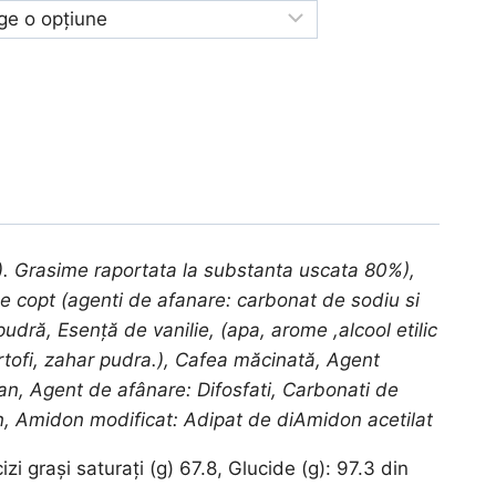
până
la
297,00 lei
). Grasime raportata la substanta uscata 80%),
de copt (agenti de afanare: carbonat de sodiu si
dră, Esență de vanilie, (apa, arome ,alcool etilic
artofi, zahar pudra.), Cafea măcinată, Agent
an, Agent de afânare: Difosfati, Carbonati de
n, Amidon modificat: Adipat de diAmidon acetilat
zi grași saturați (g) 67.8, Glucide (g): 97.3 din