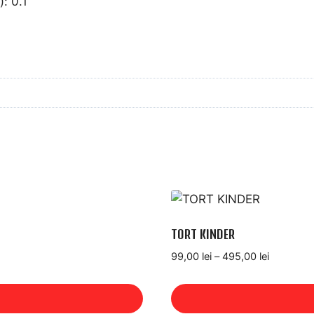
): 0.1
TORT KINDER
Interval
99,00
lei
–
495,00
lei
de
prețuri:
99,00 lei