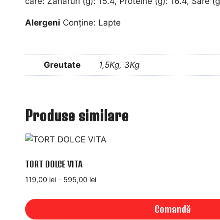
care: Zaharuri (g): 15.4, Proteine (g): 16.4, Sare (g
Alergeni
Conține: Lapte
Greutate
1,5Kg, 3Kg
Produse similare
TORT DOLCE VITA
Interval
119,00
lei
–
595,00
lei
de
prețuri:
Comandă
119,00 lei