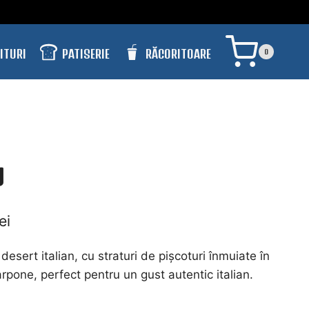
PATISERIE
RĂCORITOARE
ITURI
0
U
Interval
lei
de
 desert italian, cu straturi de pișcoturi înmuiate în
prețuri:
pone, perfect pentru un gust autentic italian.
148,50 lei