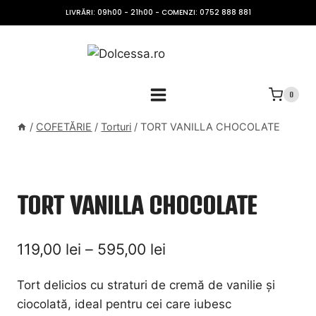
Skip
LIVRĂRI: 09h00 - 21h00 - COMENZI: 0752 888 881
to
content
0
/
COFETĂRIE
/
Torturi
/
TORT VANILLA CHOCOLATE
TORT VANILLA CHOCOLATE
Interval
119,00
lei
–
595,00
lei
de
Tort delicios cu straturi de cremă de vanilie și
prețuri:
ciocolată, ideal pentru cei care iubesc