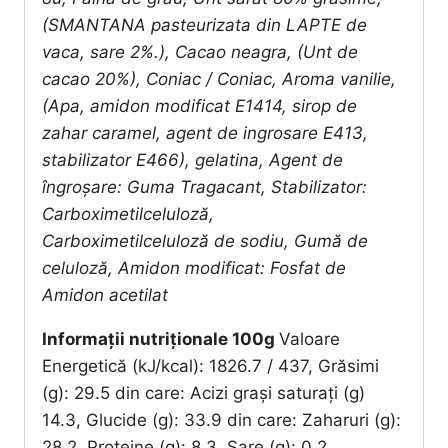
(SMANTANA pasteurizata din LAPTE de
vaca, sare 2%.), Cacao neagra, (Unt de
cacao 20%), Coniac / Coniac, Aroma vanilie,
(Apa, amidon modificat E1414, sirop de
zahar caramel, agent de ingrosare E413,
stabilizator E466), gelatina, Agent de
îngroșare: Guma Tragacant, Stabilizator:
Carboximetilceluloză,
Carboximetilceluloză de sodiu, Gumă de
celuloză, Amidon modificat: Fosfat de
Amidon acetilat
Informații nutriționale 100g
Valoare
Energetică (kJ/kcal): 1826.7 / 437, Grăsimi
(g): 29.5 din care: Acizi grași saturați (g)
14.3, Glucide (g): 33.9 din care: Zaharuri (g):
28.2, Proteine (g): 8.3, Sare (g): 0.2