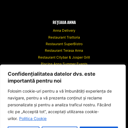
REȚEAUA ANNA
Anna Delivery
Restaurant Trattoria
Restaurant SuperBistro
Restaurant Terasa Anna
Restaurant Citybar & Josper Grill
Piscina Anna Summer Events
Anna Events
Confidențialitatea datelor dvs. este
Riviera Events
importantă pentru noi
Hotel Anna
Hotel Anna Junior
Folosim cookie-uri pentru a vă îmbunătăți experiența de
navigare, pentru a vă prezenta conținut și reclame
personalizate și pentru a analiza traficul nostru. Făcând
clic pe „Acceptă tot”, acceptați utilizarea cookie-
urilor.
Politica Cookie
© 2026 Dolcessa.ro