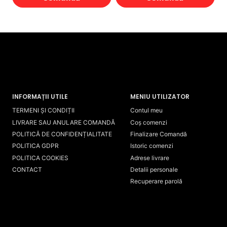
119,00 lei
la
până
Acest
Acest
550,00 lei
la
produs
produs
595,00 lei
are
are
mai
mai
multe
multe
variații.
variații.
Opțiunile
Opțiunile
INFORMAȚII UTILE
MENIU UTILIZATOR
pot
pot
TERMENI ȘI CONDIȚII
Contul meu
fi
fi
LIVRARE SAU ANULARE COMANDĂ
Coș comenzi
POLITICĂ DE CONFIDENȚIALITATE
Finalizare Comandă
alese
alese
POLITICA GDPR
Istoric comenzi
în
în
POLITICA COOKIES
Adrese livrare
pagina
pagina
CONTACT
Detalii personale
produsului.
produsului.
Recuperare parolă