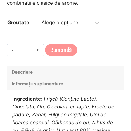
119,00 lei
combinațiile clasice de arome.
până
la
Greutate
595,00 lei
Cantitate
Comandă
TORT
VANILLA
CHOCOLATE
Descriere
Informații suplimentare
Ingrediente:
Frișcă (Conține Lapte),
Ciocolata, Ou, Ciocolata cu lapte, Fructe de
pădure, Zahăr, Fulgi de migdale, Ulei de
floarea soarelui, Gălbenuș de ou, Albus de
ou, Făină de grâu, Unt sarat 80% grasime,