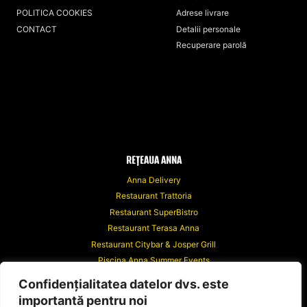
în
POLITICA COOKIES
Adrese livrare
pagina
CONTACT
Detalii personale
produsului.
Recuperare parolă
REȚEAUA ANNA
Anna Delivery
Restaurant Trattoria
Restaurant SuperBistro
Restaurant Terasa Anna
Restaurant Citybar & Josper Grill
Piscina Anna Summer Events
Anna Events
Confidențialitatea datelor dvs. este
Riviera Events
importantă pentru noi