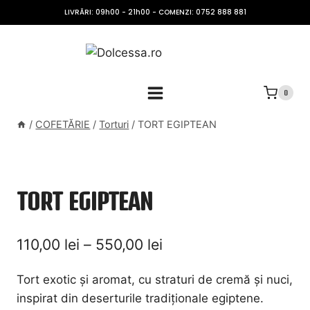
Skip
LIVRĂRI: 09h00 - 21h00 - COMENZI: 0752 888 881
to
content
0
/
COFETĂRIE
/
Torturi
/
TORT EGIPTEAN
TORT EGIPTEAN
Interval
110,00
lei
–
550,00
lei
de
Tort exotic și aromat, cu straturi de cremă și nuci,
prețuri:
inspirat din deserturile tradiționale egiptene.