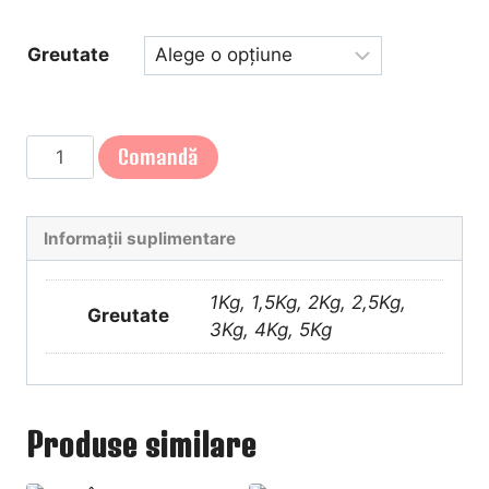
110,00 lei
până
Greutate
la
550,00 lei
Cantitate
Comandă
TORT
EGIPTEAN
Informații suplimentare
1Kg, 1,5Kg, 2Kg, 2,5Kg,
Greutate
3Kg, 4Kg, 5Kg
Produse similare