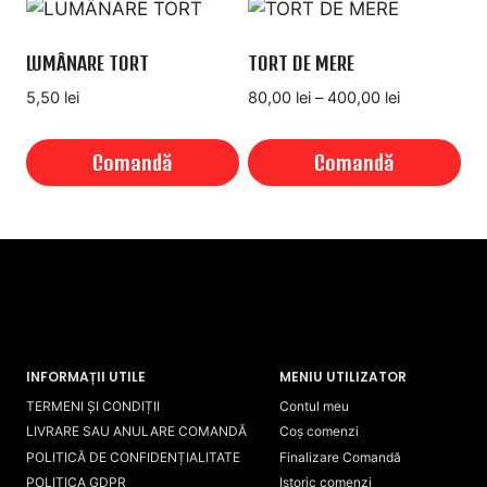
LUMÂNARE TORT
TORT DE MERE
Interval
5,50
lei
80,00
lei
–
400,00
lei
de
prețuri:
Comandă
Comandă
80,00 lei
până
Acest
la
produs
400,00 lei
are
mai
multe
variații.
Opțiunile
INFORMAȚII UTILE
MENIU UTILIZATOR
pot
TERMENI ȘI CONDIȚII
Contul meu
fi
LIVRARE SAU ANULARE COMANDĂ
Coș comenzi
POLITICĂ DE CONFIDENȚIALITATE
Finalizare Comandă
alese
POLITICA GDPR
Istoric comenzi