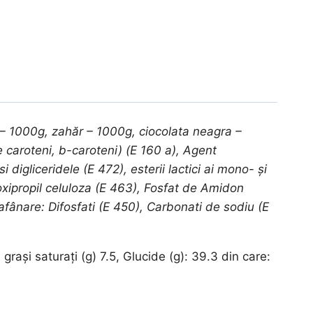
u – 1000g, zahăr – 1000g, ciocolata neagra –
caroteni, b-caroteni) (E 160 a), Agent
 digliceridele (E 472), esterii lactici ai mono- şi
droxipropil celuloza (E 463), Fosfat de Amidon
fânare: Difosfati (E 450), Carbonati de sodiu (E
grași saturați (g) 7.5, Glucide (g): 39.3 din care: