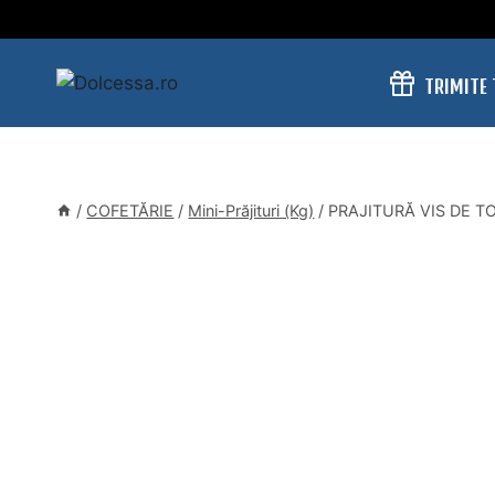
Skip
to
content
TRIMITE
/
COFETĂRIE
/
Mini-Prăjituri (Kg)
/
PRAJITURĂ VIS DE T