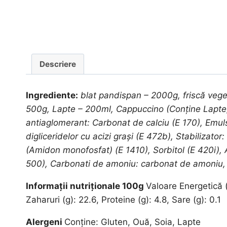
Descriere
Ingrediente:
blat pandispan – 2000g, friscă veget
500g, Lapte – 200ml, Cappuccino (Conține Lapte) 
antiaglomerant: Carbonat de calciu (E 170), Emulsifi
digliceridelor cu acizi graşi (E 472b), Stabilizato
(Amidon monofosfat) (E 1410), Sorbitol (E 420i),
500), Carbonati de amoniu: carbonat de amoniu,
Informații nutriționale 100g
Valoare Energetică (k
Zaharuri (g): 22.6, Proteine (g): 4.8, Sare (g): 0.1
Alergeni
Conține: Gluten, Ouă, Soia, Lapte