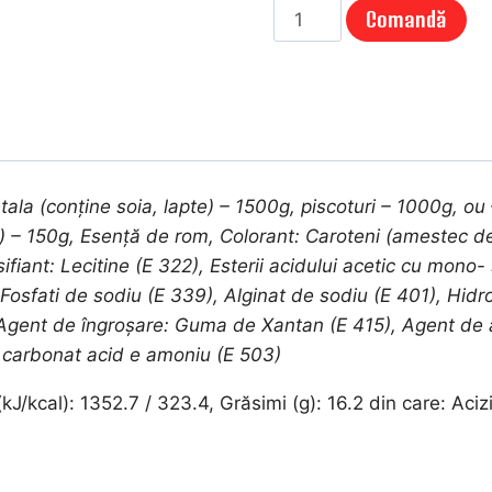
Cantitate
Comandă
PRAJITURĂ
VIS
DE
TOAMNA
(1Kg)
ala (conține soia, lapte) – 1500g, piscoturi – 1000g, o
– 150g, Esență de rom, Colorant: Caroteni (amestec de 
ant: Lecitine (E 322), Esterii acidului acetic cu mono- si
r: Fosfati de sodiu (E 339), Alginat de sodiu (E 401), Hi
 Agent de îngroșare: Guma de Xantan (E 415), Agent de a
 carbonat acid e amoniu (E 503)
J/kcal): 1352.7 / 323.4, Grăsimi (g): 16.2 din care: Acizi 