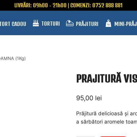
LIVRĂRI: 09h00 - 21h00 | COMENZI: 0752 888 881
TORTURI
 TORT CADOU
PRĂJITURI
MINI-PRĂJ
OAMNA (1Kg)
PRAJITURĂ VIS
95,00
lei
Prăjitură delicioasă și 
a sărbători aromele toam