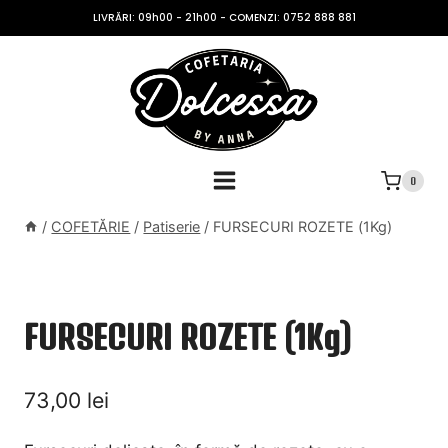
Skip
LIVRĂRI: 09h00 - 21h00 - COMENZI: 0752 888 881
to
content
0
/
COFETĂRIE
/
Patiserie
/
FURSECURI ROZETE (1Kg)
FURSECURI ROZETE (1Kg)
73,00
lei