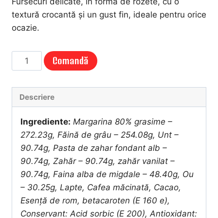
Fursecuri delicate, în formă de rozete, cu o
textură crocantă și un gust fin, ideale pentru orice
ocazie.
Cantitate
Comandă
FURSECURI
ROZETE
(1Kg)
Descriere
Ingrediente:
Margarina 80% grasime –
272.23g, Făină de grâu – 254.08g, Unt –
90.74g, Pasta de zahar fondant alb –
90.74g, Zahăr – 90.74g, zahăr vanilat –
90.74g, Faina alba de migdale – 48.40g, Ou
– 30.25g, Lapte, Cafea măcinată, Cacao,
Esență de rom, betacaroten (E 160 e),
Conservant: Acid sorbic (E 200), Antioxidant: