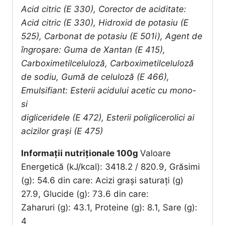
Acid citric (E 330), Corector de aciditate:
Acid citric (E 330), Hidroxid de potasiu (E
525), Carbonat de potasiu (E 501i), Agent de
îngroșare: Guma de Xantan (E 415),
Carboximetilceluloză, Carboximetilceluloză
de sodiu, Gumă de celuloză (E 466),
Emulsifiant: Esterii acidului acetic cu mono-
si
digliceridele (E 472), Esterii poliglicerolici ai
acizilor graşi (E 475)
Informații nutriționale 100g
Valoare
Energetică (kJ/kcal): 3418.2 / 820.9, Grăsimi
(g): 54.6 din care: Acizi grași saturați (g)
27.9, Glucide (g): 73.6 din care:
Zaharuri (g): 43.1, Proteine (g): 8.1, Sare (g):
4