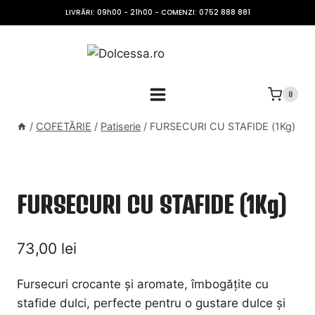
Skip
LIVRĂRI: 09h00 - 21h00 - COMENZI: 0752 888 881
to
content
0
/
COFETĂRIE
/
Patiserie
/
FURSECURI CU STAFIDE (1Kg)
FURSECURI CU STAFIDE (1Kg)
73,00
lei
Fursecuri crocante și aromate, îmbogățite cu
stafide dulci, perfecte pentru o gustare dulce și