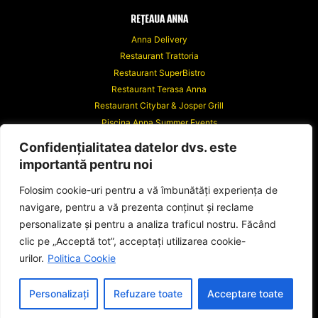
REȚEAUA ANNA
Anna Delivery
Restaurant Trattoria
Restaurant SuperBistro
Restaurant Terasa Anna
Restaurant Citybar & Josper Grill
Piscina Anna Summer Events
Anna Events
Confidențialitatea datelor dvs. este
Riviera Events
importantă pentru noi
Hotel Anna
Hotel Anna Junior
Folosim cookie-uri pentru a vă îmbunătăți experiența de
navigare, pentru a vă prezenta conținut și reclame
personalizate și pentru a analiza traficul nostru. Făcând
clic pe „Acceptă tot”, acceptați utilizarea cookie-
urilor.
Politica Cookie
© 2026 Dolcessa.ro
Web Design
Personalizați
Refuzare toate
Acceptare toate