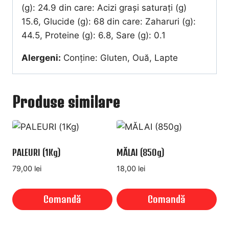
(g): 24.9 din care: Acizi grași saturați (g)
15.6, Glucide (g): 68 din care: Zaharuri (g):
44.5, Proteine (g): 6.8, Sare (g): 0.1
Alergeni:
Conține: Gluten, Ouă, Lapte
Produse similare
PALEURI (1Kg)
MĂLAI (850g)
79,00
lei
18,00
lei
Comandă
Comandă