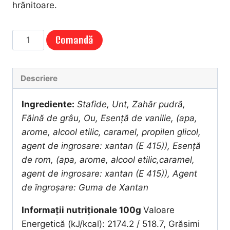
hrănitoare.
Cantitate
Comandă
FURSECURI
CU
STAFIDE
Descriere
(1Kg)
Ingrediente:
Stafide, Unt, Zahăr pudră,
Făină de grâu, Ou, Esență de vanilie, (apa,
arome, alcool etilic, caramel, propilen glicol,
agent de ingrosare: xantan (E 415)), Esență
de rom, (apa, arome, alcool etilic,caramel,
agent de ingrosare: xantan (E 415)), Agent
de îngroșare: Guma de Xantan
Informații nutriționale 100g
Valoare
Energetică (kJ/kcal): 2174.2 / 518.7, Grăsimi